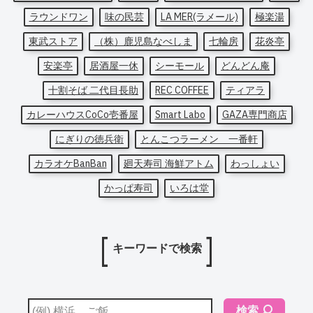
ラウンドワン
味の民芸
LA MER(ラメール)
極楽湯
東武ストア
（株）鹿児島なべしま
七輪房
花炎亭
安楽亭
居酒屋一休
シーモール
どんどん庵
十割そば 二代目長助
REC COFFEE
ティアラ
カレーハウスCoCo壱番屋
Smart Labo
GAZA専門商店
にぎりの徳兵衛
とんこつラーメン 一番軒
カラオケBanBan
廻天寿司 海鮮アトム
わっしょい
かっぱ寿司
いろは堂
キーワードで検索
検索