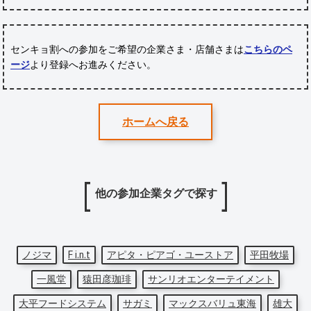
センキョ割への参加をご希望の企業さま・店舗さまは
こちらのペ
ージ
より登録へお進みください。
ホームへ戻る
他の参加企業タグで探す
ノジマ
F i.n.t
アピタ・ピアゴ・ユーストア
平田牧場
一風堂
猿田彦珈琲
サンリオエンターテイメント
大平フードシステム
サガミ
マックスバリュ東海
雄大