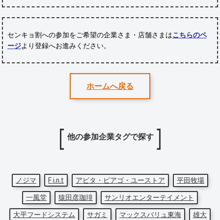
センキョ割への参加をご希望の企業さま・店舗さまは
こちらのペ
ージ
より登録へお進みください。
ホームへ戻る
他の参加企業タグで探す
ノジマ
F i.n.t
アピタ・ピアゴ・ユーストア
平田牧場
一風堂
猿田彦珈琲
サンリオエンターテイメント
大平フードシステム
サガミ
マックスバリュ東海
雄大