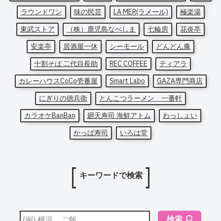
ラウンドワン
味の民芸
LA MER(ラメール)
極楽湯
東武ストア
（株）鹿児島なべしま
七輪房
花炎亭
安楽亭
居酒屋一休
シーモール
どんどん庵
十割そば 二代目長助
REC COFFEE
ティアラ
カレーハウスCoCo壱番屋
Smart Labo
GAZA専門商店
にぎりの徳兵衛
とんこつラーメン 一番軒
カラオケBanBan
廻天寿司 海鮮アトム
わっしょい
かっぱ寿司
いろは堂
キーワードで検索
検索