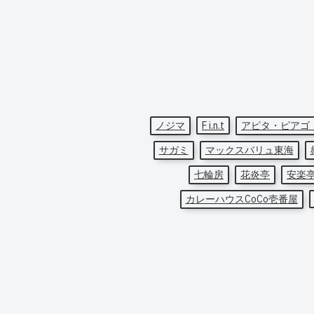
ノジマ
F i.n.t
アピタ・ピアゴ
サガミ
マックスバリュ東海
七輪房
花炎亭
安楽
カレーハウスCoCo壱番屋