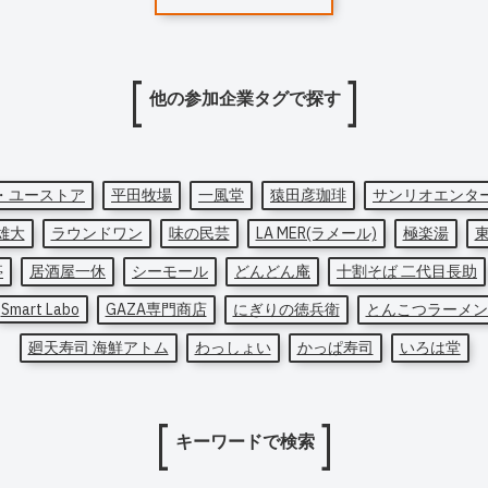
他の参加企業タグで探す
・ユーストア
平田牧場
一風堂
猿田彦珈琲
サンリオエンタ
雄大
ラウンドワン
味の民芸
LA MER(ラメール)
極楽湯
亭
居酒屋一休
シーモール
どんどん庵
十割そば 二代目長助
Smart Labo
GAZA専門商店
にぎりの徳兵衛
とんこつラーメン
廻天寿司 海鮮アトム
わっしょい
かっぱ寿司
いろは堂
キーワードで検索