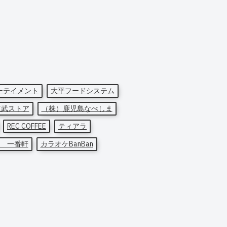
ーテイメント
大平フードシステム
東武ストア
（株）鹿児島なべしま
REC COFFEE
ティアラ
 一番軒
カラオケBanBan