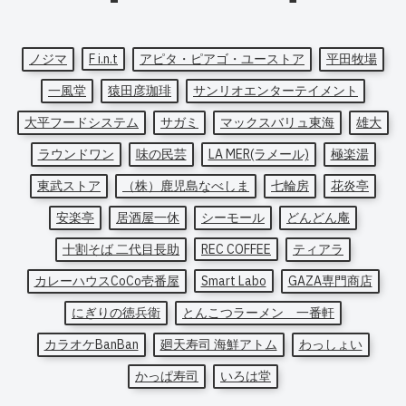
ノジマ
F i.n.t
アピタ・ピアゴ・ユーストア
平田牧場
一風堂
猿田彦珈琲
サンリオエンターテイメント
大平フードシステム
サガミ
マックスバリュ東海
雄大
ラウンドワン
味の民芸
LA MER(ラメール)
極楽湯
東武ストア
（株）鹿児島なべしま
七輪房
花炎亭
安楽亭
居酒屋一休
シーモール
どんどん庵
十割そば 二代目長助
REC COFFEE
ティアラ
カレーハウスCoCo壱番屋
Smart Labo
GAZA専門商店
にぎりの徳兵衛
とんこつラーメン 一番軒
カラオケBanBan
廻天寿司 海鮮アトム
わっしょい
かっぱ寿司
いろは堂