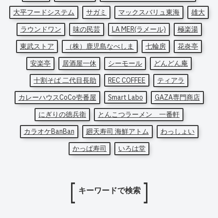
大平フードシステム
サガミ
マックスバリュ東海
雄大
ラウンドワン
味の民芸
LA MER(ラメール)
極楽湯
東武ストア
（株）鹿児島なべしま
七輪房
花炎亭
安楽亭
居酒屋一休
シーモール
どんどん庵
十割そば 二代目長助
REC COFFEE
ティアラ
カレーハウスCoCo壱番屋
Smart Labo
GAZA専門商店
にぎりの徳兵衛
とんこつラーメン 一番軒
カラオケBanBan
廻天寿司 海鮮アトム
わっしょい
かっぱ寿司
いろは堂
キーワードで検索