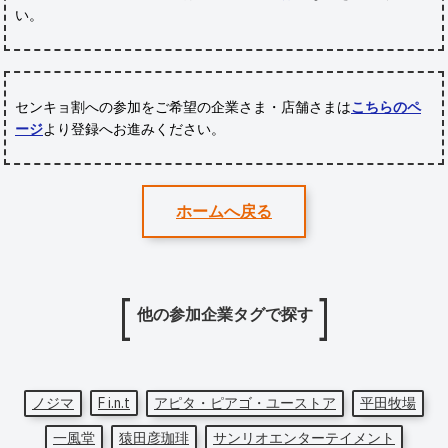
い。
センキョ割への参加をご希望の企業さま・店舗さまは
こちらのペ
ージ
より登録へお進みください。
ホームへ戻る
他の参加企業タグで探す
ノジマ
F i.n.t
アピタ・ピアゴ・ユーストア
平田牧場
一風堂
猿田彦珈琲
サンリオエンターテイメント