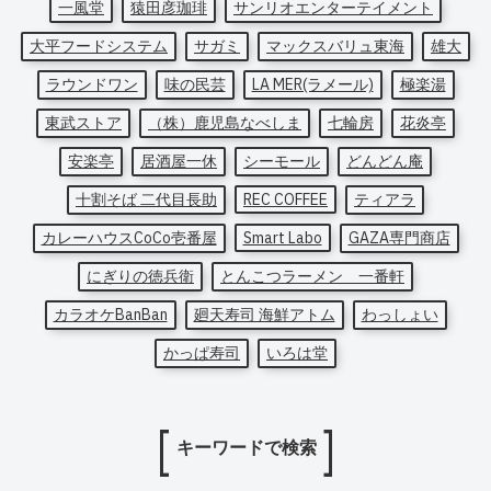
一風堂
猿田彦珈琲
サンリオエンターテイメント
大平フードシステム
サガミ
マックスバリュ東海
雄大
ラウンドワン
味の民芸
LA MER(ラメール)
極楽湯
東武ストア
（株）鹿児島なべしま
七輪房
花炎亭
安楽亭
居酒屋一休
シーモール
どんどん庵
十割そば 二代目長助
REC COFFEE
ティアラ
カレーハウスCoCo壱番屋
Smart Labo
GAZA専門商店
にぎりの徳兵衛
とんこつラーメン 一番軒
カラオケBanBan
廻天寿司 海鮮アトム
わっしょい
かっぱ寿司
いろは堂
キーワードで検索