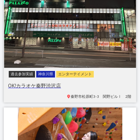
過去参加実績
神奈川県
エンターテイメント
OK!カラオケ秦野渋沢店
秦野市松原町
3-3 関野ビルⅠ 2階