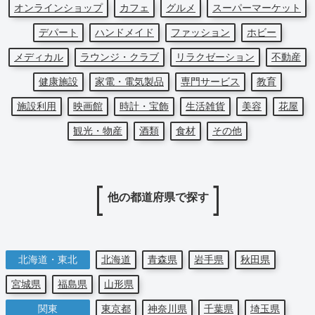
オンラインショップ
カフェ
グルメ
スーパーマーケット
デパート
ハンドメイド
ファッション
ホビー
メディカル
ラウンジ・クラブ
リラクゼーション
不動産
健康施設
家電・電気製品
専門サービス
教育
施設利用
映画館
時計・宝飾
生活雑貨
美容
花屋
観光・物産
酒類
食材
その他
他の都道府県で探す
北海道・東北
北海道
青森県
岩手県
秋田県
宮城県
福島県
山形県
関東
東京都
神奈川県
千葉県
埼玉県