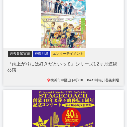
過去参加実績
神奈川県
エンターテイメント
『雨上がりには好きだといって』シリーズ12ヶ月連続
公演
横浜市中区山下町
281 KAAT神奈川芸術劇場