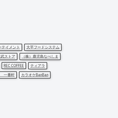
ーテイメント
大平フードシステム
東武ストア
（株）鹿児島なべしま
REC COFFEE
ティアラ
 一番軒
カラオケBanBan