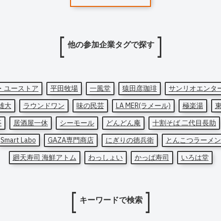
他の参加企業タグで探す
・ユーストア
平田牧場
一風堂
猿田彦珈琲
サンリオエンタ
雄大
ラウンドワン
味の民芸
LA MER(ラメール)
極楽湯
亭
居酒屋一休
シーモール
どんどん庵
十割そば 二代目長助
Smart Labo
GAZA専門商店
にぎりの徳兵衛
とんこつラーメン
廻天寿司 海鮮アトム
わっしょい
かっぱ寿司
いろは堂
キーワードで検索