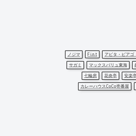
ノジマ
F i.n.t
アピタ・ピアゴ
サガミ
マックスバリュ東海
七輪房
花炎亭
安楽
カレーハウスCoCo壱番屋