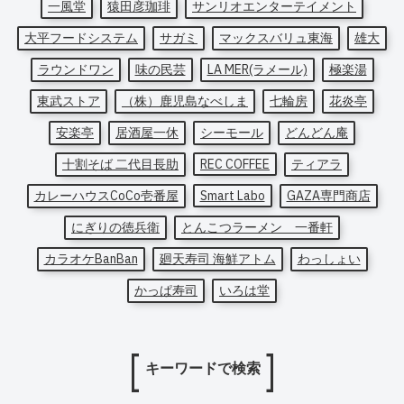
一風堂
猿田彦珈琲
サンリオエンターテイメント
大平フードシステム
サガミ
マックスバリュ東海
雄大
ラウンドワン
味の民芸
LA MER(ラメール)
極楽湯
東武ストア
（株）鹿児島なべしま
七輪房
花炎亭
安楽亭
居酒屋一休
シーモール
どんどん庵
十割そば 二代目長助
REC COFFEE
ティアラ
カレーハウスCoCo壱番屋
Smart Labo
GAZA専門商店
にぎりの徳兵衛
とんこつラーメン 一番軒
カラオケBanBan
廻天寿司 海鮮アトム
わっしょい
かっぱ寿司
いろは堂
キーワードで検索