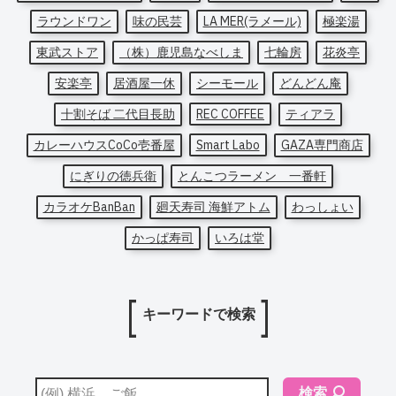
ラウンドワン
味の民芸
LA MER(ラメール)
極楽湯
東武ストア
（株）鹿児島なべしま
七輪房
花炎亭
安楽亭
居酒屋一休
シーモール
どんどん庵
十割そば 二代目長助
REC COFFEE
ティアラ
カレーハウスCoCo壱番屋
Smart Labo
GAZA専門商店
にぎりの徳兵衛
とんこつラーメン 一番軒
カラオケBanBan
廻天寿司 海鮮アトム
わっしょい
かっぱ寿司
いろは堂
キーワードで検索
検索