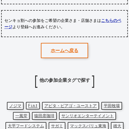
センキョ割への参加をご希望の企業さま・店舗さまは
こちらのペ
ージ
より登録へお進みください。
ホームへ戻る
他の参加企業タグで探す
ノジマ
F i.n.t
アピタ・ピアゴ・ユーストア
平田牧場
一風堂
猿田彦珈琲
サンリオエンターテイメント
大平フードシステム
サガミ
マックスバリュ東海
雄大