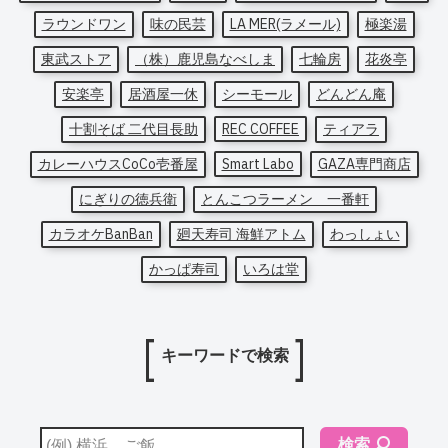
ラウンドワン
味の民芸
LA MER(ラメール)
極楽湯
東武ストア
（株）鹿児島なべしま
七輪房
花炎亭
安楽亭
居酒屋一休
シーモール
どんどん庵
十割そば 二代目長助
REC COFFEE
ティアラ
カレーハウスCoCo壱番屋
Smart Labo
GAZA専門商店
にぎりの徳兵衛
とんこつラーメン 一番軒
カラオケBanBan
廻天寿司 海鮮アトム
わっしょい
かっぱ寿司
いろは堂
キーワードで検索
検索