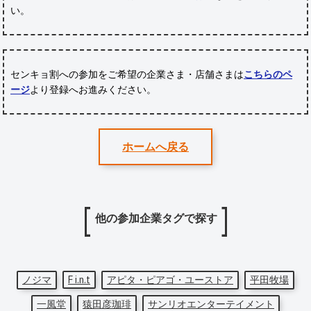
い。
センキョ割への参加をご希望の企業さま・店舗さまは
こちらのペ
ージ
より登録へお進みください。
ホームへ戻る
他の参加企業タグで探す
ノジマ
F i.n.t
アピタ・ピアゴ・ユーストア
平田牧場
一風堂
猿田彦珈琲
サンリオエンターテイメント