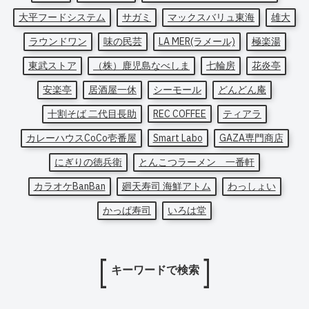
大平フードシステム
サガミ
マックスバリュ東海
雄大
ラウンドワン
味の民芸
LA MER(ラメール)
極楽湯
東武ストア
（株）鹿児島なべしま
七輪房
花炎亭
安楽亭
居酒屋一休
シーモール
どんどん庵
十割そば 二代目長助
REC COFFEE
ティアラ
カレーハウスCoCo壱番屋
Smart Labo
GAZA専門商店
にぎりの徳兵衛
とんこつラーメン 一番軒
カラオケBanBan
廻天寿司 海鮮アトム
わっしょい
かっぱ寿司
いろは堂
キーワードで検索