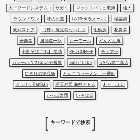
大平フードシステム
サガミ
マックスバリュ東海
雄大
ラウンドワン
味の民芸
LA MER(ラメール)
極楽湯
東武ストア
（株）鹿児島なべしま
七輪房
花炎亭
安楽亭
居酒屋一休
シーモール
どんどん庵
十割そば 二代目長助
REC COFFEE
ティアラ
カレーハウスCoCo壱番屋
Smart Labo
GAZA専門商店
にぎりの徳兵衛
とんこつラーメン 一番軒
カラオケBanBan
廻天寿司 海鮮アトム
わっしょい
かっぱ寿司
いろは堂
キーワードで検索