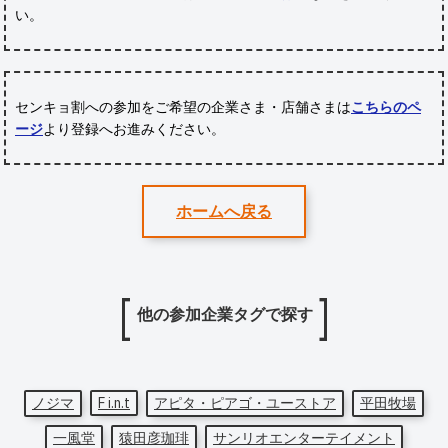
い。
センキョ割への参加をご希望の企業さま・店舗さまは
こちらのペ
ージ
より登録へお進みください。
ホームへ戻る
他の参加企業タグで探す
ノジマ
F i.n.t
アピタ・ピアゴ・ユーストア
平田牧場
一風堂
猿田彦珈琲
サンリオエンターテイメント