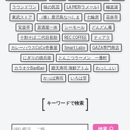
ラウンドワン
味の民芸
LA MER(ラメール)
極楽湯
東武ストア
（株）鹿児島なべしま
七輪房
花炎亭
安楽亭
居酒屋一休
シーモール
どんどん庵
十割そば 二代目長助
REC COFFEE
ティアラ
カレーハウスCoCo壱番屋
Smart Labo
GAZA専門商店
にぎりの徳兵衛
とんこつラーメン 一番軒
カラオケBanBan
廻天寿司 海鮮アトム
わっしょい
かっぱ寿司
いろは堂
キーワードで検索
検索