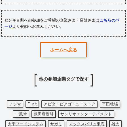
センキョ割への参加をご希望の企業さま・店舗さまは
こちらのペ
ージ
より登録へお進みください。
ホームへ戻る
他の参加企業タグで探す
ノジマ
F i.n.t
アピタ・ピアゴ・ユーストア
平田牧場
一風堂
猿田彦珈琲
サンリオエンターテイメント
大平フードシステム
サガミ
マックスバリュ東海
雄大