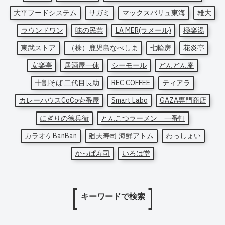
大平フードシステム
サガミ
マックスバリュ東海
雄大
ラウンドワン
味の民芸
LA MER(ラメール)
極楽湯
東武ストア
（株）鹿児島なべしま
七輪房
花炎亭
安楽亭
居酒屋一休
シーモール
どんどん庵
十割そば 二代目長助
REC COFFEE
ティアラ
カレーハウスCoCo壱番屋
Smart Labo
GAZA専門商店
にぎりの徳兵衛
とんこつラーメン 一番軒
カラオケBanBan
廻天寿司 海鮮アトム
わっしょい
かっぱ寿司
いろは堂
キーワードで検索