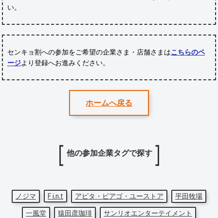
い。
センキョ割への参加をご希望の企業さま・店舗さまは
こちらのペ
ージ
より登録へお進みください。
ホームへ戻る
他の参加企業タグで探す
ノジマ
F i.n.t
アピタ・ピアゴ・ユーストア
平田牧場
一風堂
猿田彦珈琲
サンリオエンターテイメント