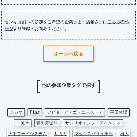
センキョ割への参加をご希望の企業さま・店舗さまは
こちらのペ
ージ
より登録へお進みください。
ホームへ戻る
他の参加企業タグで探す
ノジマ
F i.n.t
アピタ・ピアゴ・ユーストア
平田牧場
一風堂
猿田彦珈琲
サンリオエンターテイメント
大平フードシステム
サガミ
マックスバリュ東海
雄大