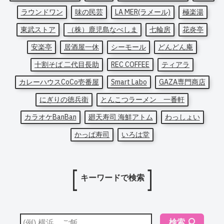
ラウンドワン
味の民芸
LA MER(ラメール)
極楽湯
東武ストア
（株）鹿児島なべしま
七輪房
花炎亭
安楽亭
居酒屋一休
シーモール
どんどん庵
十割そば 二代目長助
REC COFFEE
ティアラ
カレーハウスCoCo壱番屋
Smart Labo
GAZA専門商店
にぎりの徳兵衛
とんこつラーメン 一番軒
カラオケBanBan
廻天寿司 海鮮アトム
わっしょい
かっぱ寿司
いろは堂
キーワードで検索
検索