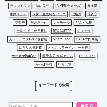
ラウンドワン
味の民芸
LA MER(ラメール)
極楽湯
東武ストア
（株）鹿児島なべしま
七輪房
花炎亭
安楽亭
居酒屋一休
シーモール
どんどん庵
十割そば 二代目長助
REC COFFEE
ティアラ
カレーハウスCoCo壱番屋
Smart Labo
GAZA専門商店
にぎりの徳兵衛
とんこつラーメン 一番軒
カラオケBanBan
廻天寿司 海鮮アトム
わっしょい
かっぱ寿司
いろは堂
キーワードで検索
検索