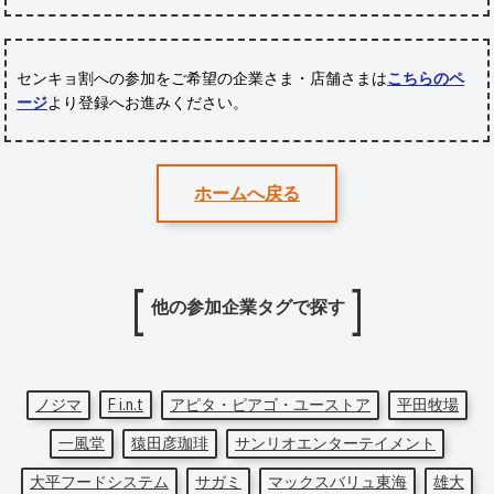
センキョ割への参加をご希望の企業さま・店舗さまは
こちらのペ
ージ
より登録へお進みください。
ホームへ戻る
他の参加企業タグで探す
ノジマ
F i.n.t
アピタ・ピアゴ・ユーストア
平田牧場
一風堂
猿田彦珈琲
サンリオエンターテイメント
大平フードシステム
サガミ
マックスバリュ東海
雄大