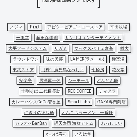
ノジマ
F i.n.t
アピタ・ピアゴ・ユーストア
平田牧場
一風堂
猿田彦珈琲
サンリオエンターテイメント
大平フードシステム
サガミ
マックスバリュ東海
雄大
ラウンドワン
味の民芸
LA MER(ラメール)
極楽湯
東武ストア
（株）鹿児島なべしま
七輪房
花炎亭
安楽亭
居酒屋一休
シーモール
どんどん庵
十割そば 二代目長助
REC COFFEE
ティアラ
カレーハウスCoCo壱番屋
Smart Labo
GAZA専門商店
にぎりの徳兵衛
とんこつラーメン 一番軒
カラオケBanBan
廻天寿司 海鮮アトム
わっしょい
かっぱ寿司
いろは堂