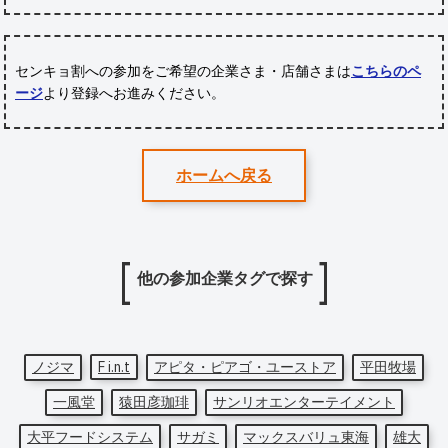
センキョ割への参加をご希望の企業さま・店舗さまは
こちらのペ
ージ
より登録へお進みください。
ホームへ戻る
他の参加企業タグで探す
ノジマ
F i.n.t
アピタ・ピアゴ・ユーストア
平田牧場
一風堂
猿田彦珈琲
サンリオエンターテイメント
大平フードシステム
サガミ
マックスバリュ東海
雄大