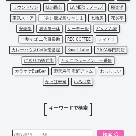
ラウンドワン
味の民芸
LA MER(ラメール)
極楽湯
東武ストア
（株）鹿児島なべしま
七輪房
花炎亭
安楽亭
居酒屋一休
シーモール
どんどん庵
十割そば 二代目長助
REC COFFEE
ティアラ
カレーハウスCoCo壱番屋
Smart Labo
GAZA専門商店
にぎりの徳兵衛
とんこつラーメン 一番軒
カラオケBanBan
廻天寿司 海鮮アトム
わっしょい
かっぱ寿司
いろは堂
キーワードで検索
検索