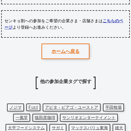
センキョ割への参加をご希望の企業さま・店舗さまは
こちらのペ
ージ
より登録へお進みください。
ホームへ戻る
他の参加企業タグで探す
ノジマ
F i.n.t
アピタ・ピアゴ・ユーストア
平田牧場
一風堂
猿田彦珈琲
サンリオエンターテイメント
大平フードシステム
サガミ
マックスバリュ東海
雄大