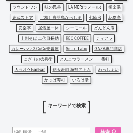
ラウンドワン
味の民芸
LA MER(ラメール)
極楽湯
東武ストア
（株）鹿児島なべしま
七輪房
花炎亭
安楽亭
居酒屋一休
シーモール
どんどん庵
十割そば 二代目長助
REC COFFEE
ティアラ
カレーハウスCoCo壱番屋
Smart Labo
GAZA専門商店
にぎりの徳兵衛
とんこつラーメン 一番軒
カラオケBanBan
廻天寿司 海鮮アトム
わっしょい
かっぱ寿司
いろは堂
キーワードで検索
検索