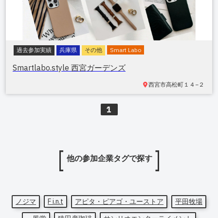
過去参加実績
兵庫県
その他
Smart Labo
Smartlabo.style 西宮ガーデンズ
西宮市高松町
１４−２
1
他の参加企業タグで探す
ノジマ
F i.n.t
アピタ・ピアゴ・ユーストア
平田牧場