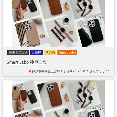
過去参加実績
兵庫県
その他
Smart Labo
Smart Labo 神戸三宮
神戸市中央区三宮町
１丁目８−１−１６７ さんプラザ 1F