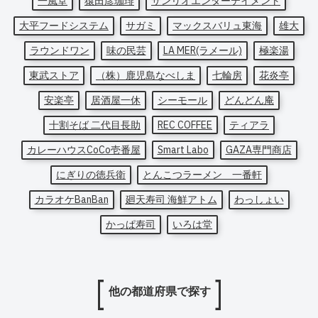
一風堂
猿田彦珈琲
サンリオエンターテイメント
大平フードシステム
サガミ
マックスバリュ東海
雄大
ラウンドワン
味の民芸
LA MER(ラメール)
極楽湯
東武ストア
（株）鹿児島なべしま
七輪房
花炎亭
安楽亭
居酒屋一休
シーモール
どんどん庵
十割そば 二代目長助
REC COFFEE
ティアラ
カレーハウスCoCo壱番屋
Smart Labo
GAZA専門商店
にぎりの徳兵衛
とんこつラーメン 一番軒
カラオケBanBan
廻天寿司 海鮮アトム
わっしょい
かっぱ寿司
いろは堂
他の都道府県で探す