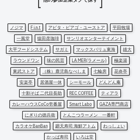
ノジマ
F i.n.t
アピタ・ピアゴ・ユーストア
平田牧場
一風堂
猿田彦珈琲
サンリオエンターテイメント
大平フードシステム
サガミ
マックスバリュ東海
雄大
ラウンドワン
味の民芸
LA MER(ラメール)
極楽湯
東武ストア
（株）鹿児島なべしま
七輪房
花炎亭
安楽亭
居酒屋一休
シーモール
どんどん庵
十割そば 二代目長助
REC COFFEE
ティアラ
カレーハウスCoCo壱番屋
Smart Labo
GAZA専門商店
にぎりの徳兵衛
とんこつラーメン 一番軒
カラオケBanBan
廻天寿司 海鮮アトム
わっしょい
かっぱ寿司
いろは堂