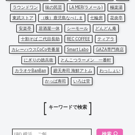
ラウンドワン
味の民芸
LA MER(ラメール)
極楽湯
東武ストア
（株）鹿児島なべしま
七輪房
花炎亭
安楽亭
居酒屋一休
シーモール
どんどん庵
十割そば 二代目長助
REC COFFEE
ティアラ
カレーハウスCoCo壱番屋
Smart Labo
GAZA専門商店
にぎりの徳兵衛
とんこつラーメン 一番軒
カラオケBanBan
廻天寿司 海鮮アトム
わっしょい
かっぱ寿司
いろは堂
キーワードで検索
検索