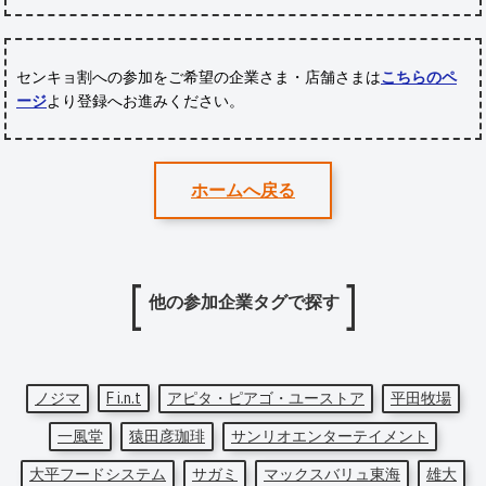
センキョ割への参加をご希望の企業さま・店舗さまは
こちらのペ
ージ
より登録へお進みください。
ホームへ戻る
他の参加企業タグで探す
ノジマ
F i.n.t
アピタ・ピアゴ・ユーストア
平田牧場
一風堂
猿田彦珈琲
サンリオエンターテイメント
大平フードシステム
サガミ
マックスバリュ東海
雄大