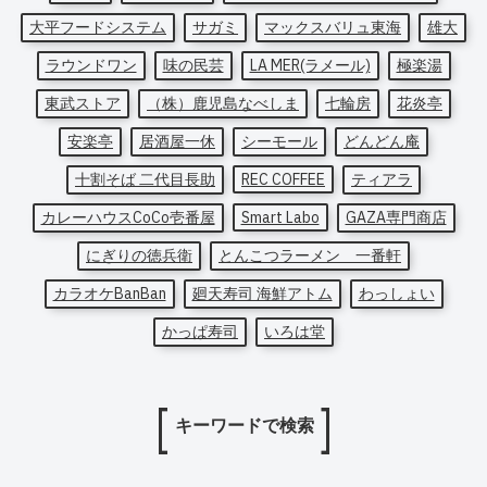
大平フードシステム
サガミ
マックスバリュ東海
雄大
ラウンドワン
味の民芸
LA MER(ラメール)
極楽湯
東武ストア
（株）鹿児島なべしま
七輪房
花炎亭
安楽亭
居酒屋一休
シーモール
どんどん庵
十割そば 二代目長助
REC COFFEE
ティアラ
カレーハウスCoCo壱番屋
Smart Labo
GAZA専門商店
にぎりの徳兵衛
とんこつラーメン 一番軒
カラオケBanBan
廻天寿司 海鮮アトム
わっしょい
かっぱ寿司
いろは堂
キーワードで検索