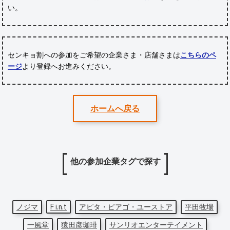
い。
センキョ割への参加をご希望の企業さま・店舗さまは
こちらのペ
ージ
より登録へお進みください。
ホームへ戻る
他の参加企業タグで探す
ノジマ
F i.n.t
アピタ・ピアゴ・ユーストア
平田牧場
一風堂
猿田彦珈琲
サンリオエンターテイメント