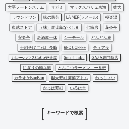
大平フードシステム
サガミ
マックスバリュ東海
雄大
ラウンドワン
味の民芸
LA MER(ラメール)
極楽湯
東武ストア
（株）鹿児島なべしま
七輪房
花炎亭
安楽亭
居酒屋一休
シーモール
どんどん庵
十割そば 二代目長助
REC COFFEE
ティアラ
カレーハウスCoCo壱番屋
Smart Labo
GAZA専門商店
にぎりの徳兵衛
とんこつラーメン 一番軒
カラオケBanBan
廻天寿司 海鮮アトム
わっしょい
かっぱ寿司
いろは堂
キーワードで検索