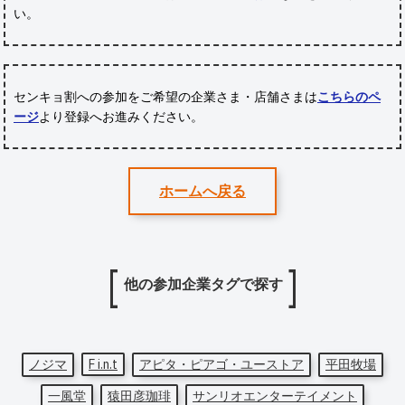
い。
センキョ割への参加をご希望の企業さま・店舗さまは
こちらのペ
ージ
より登録へお進みください。
ホームへ戻る
他の参加企業タグで探す
ノジマ
F i.n.t
アピタ・ピアゴ・ユーストア
平田牧場
一風堂
猿田彦珈琲
サンリオエンターテイメント