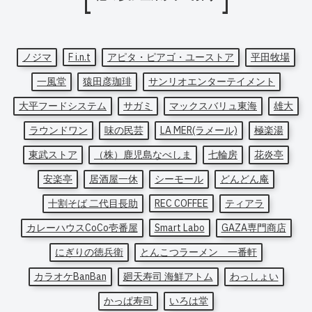
ノジマ
F i.n.t
アピタ・ピアゴ・ユーストア
平田牧場
一風堂
猿田彦珈琲
サンリオエンターテイメント
大平フードシステム
サガミ
マックスバリュ東海
雄大
ラウンドワン
味の民芸
LA MER(ラメール)
極楽湯
東武ストア
（株）鹿児島なべしま
七輪房
花炎亭
安楽亭
居酒屋一休
シーモール
どんどん庵
十割そば 二代目長助
REC COFFEE
ティアラ
カレーハウスCoCo壱番屋
Smart Labo
GAZA専門商店
にぎりの徳兵衛
とんこつラーメン 一番軒
カラオケBanBan
廻天寿司 海鮮アトム
わっしょい
かっぱ寿司
いろは堂