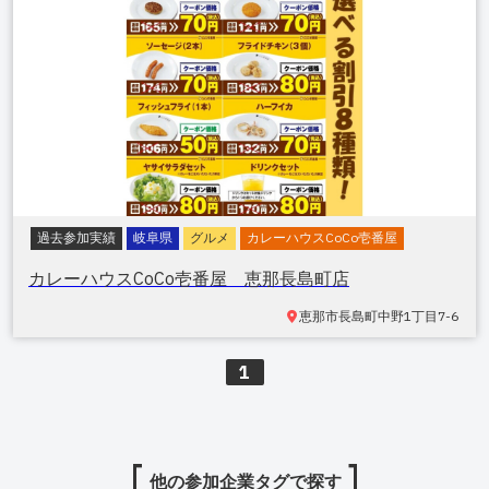
過去参加実績
岐阜県
グルメ
カレーハウスCoCo壱番屋
カレーハウスCoCo壱番屋 恵那長島町店
恵那市長島町中野
1丁目7-6
1
他の参加企業タグで探す