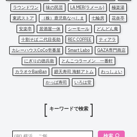
ラウンドワン
味の民芸
LA MER(ラメール)
極楽湯
東武ストア
（株）鹿児島なべしま
七輪房
花炎亭
安楽亭
居酒屋一休
シーモール
どんどん庵
十割そば 二代目長助
REC COFFEE
ティアラ
カレーハウスCoCo壱番屋
Smart Labo
GAZA専門商店
にぎりの徳兵衛
とんこつラーメン 一番軒
カラオケBanBan
廻天寿司 海鮮アトム
わっしょい
かっぱ寿司
いろは堂
キーワードで検索
検索