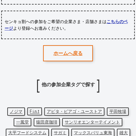
センキョ割への参加をご希望の企業さま・店舗さまは
こちらのペ
ージ
より登録へお進みください。
ホームへ戻る
他の参加企業タグで探す
ノジマ
F i.n.t
アピタ・ピアゴ・ユーストア
平田牧場
一風堂
猿田彦珈琲
サンリオエンターテイメント
大平フードシステム
サガミ
マックスバリュ東海
雄大