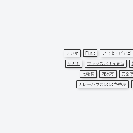
ノジマ
F i.n.t
アピタ・ピアゴ
サガミ
マックスバリュ東海
七輪房
花炎亭
安楽
カレーハウスCoCo壱番屋