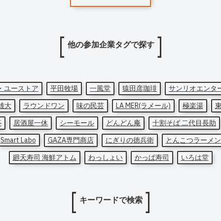
他の参加企業タグで探す
・ユーストア
平田牧場
一風堂
猿田彦珈琲
サンリオエンタ
雄大
ラウンドワン
味の民芸
LA MER(ラメール)
極楽湯
亭
居酒屋一休
シーモール
どんどん庵
十割そば 二代目長助
Smart Labo
GAZA専門商店
にぎりの徳兵衛
とんこつラーメン
廻天寿司 海鮮アトム
わっしょい
かっぱ寿司
いろは堂
キーワードで検索