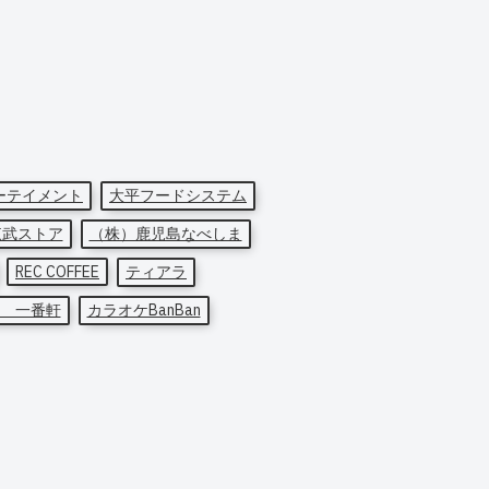
ーテイメント
大平フードシステム
東武ストア
（株）鹿児島なべしま
REC COFFEE
ティアラ
 一番軒
カラオケBanBan