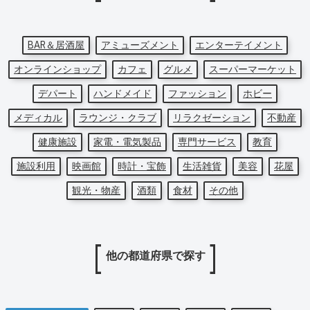
BAR＆居酒屋
アミューズメント
エンターテイメント
オンラインショップ
カフェ
グルメ
スーパーマーケット
デパート
ハンドメイド
ファッション
ホビー
メディカル
ラウンジ・クラブ
リラクゼーション
不動産
健康施設
家電・電気製品
専門サービス
教育
施設利用
映画館
時計・宝飾
生活雑貨
美容
花屋
観光・物産
酒類
食材
その他
他の都道府県で探す