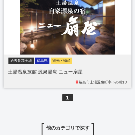
過去参加実績
福島県
観光・物産
土湯温泉旅館 源泉湯庵 ニュー扇屋
福島市土湯温泉町
字下の町18
1
他のカテゴリで探す