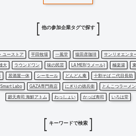
他の参加企業タグで探す
・ユーストア
平田牧場
一風堂
猿田彦珈琲
サンリオエンタ
雄大
ラウンドワン
味の民芸
LA MER(ラメール)
極楽湯
亭
居酒屋一休
シーモール
どんどん庵
十割そば 二代目長助
Smart Labo
GAZA専門商店
にぎりの徳兵衛
とんこつラーメン
廻天寿司 海鮮アトム
わっしょい
かっぱ寿司
いろは堂
キーワードで検索