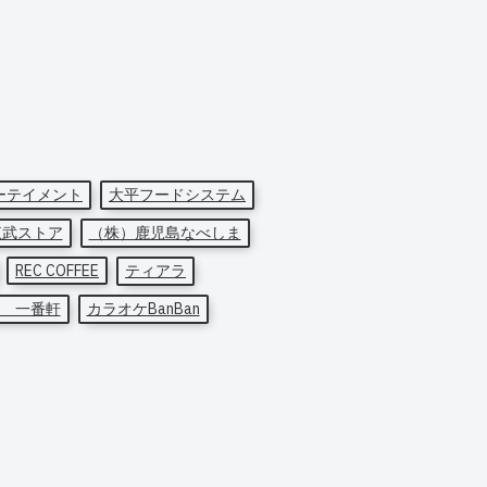
ーテイメント
大平フードシステム
東武ストア
（株）鹿児島なべしま
REC COFFEE
ティアラ
 一番軒
カラオケBanBan