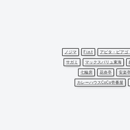
ノジマ
F i.n.t
アピタ・ピアゴ
サガミ
マックスバリュ東海
七輪房
花炎亭
安楽
カレーハウスCoCo壱番屋