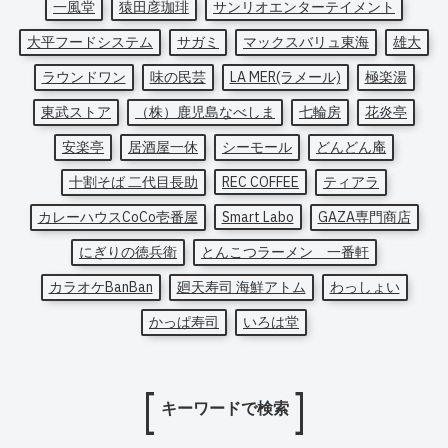
一風堂
猿田彦珈琲
サンリオエンターテイメント
大平フードシステム
サガミ
マックスバリュ東海
雄大
ラウンドワン
味の民芸
LA MER(ラメール)
極楽湯
東武ストア
（株）鹿児島なべしま
七輪房
花炎亭
安楽亭
居酒屋一休
シーモール
どんどん庵
十割そば 二代目長助
REC COFFEE
ティアラ
カレーハウスCoCo壱番屋
Smart Labo
GAZA専門商店
にぎりの徳兵衛
とんこつラーメン 一番軒
カラオケBanBan
廻天寿司 海鮮アトム
わっしょい
かっぱ寿司
いろは堂
キーワードで検索