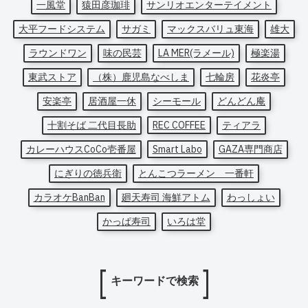
一風堂
猿田彦珈琲
サンリオエンターテイメント
大平フードシステム
サガミ
マックスバリュ東海
雄大
ラウンドワン
味の民芸
LA MER(ラメール)
極楽湯
東武ストア
（株）鹿児島なべしま
七輪房
花炎亭
安楽亭
居酒屋一休
シーモール
どんどん庵
十割そば 二代目長助
REC COFFEE
ティアラ
カレーハウスCoCo壱番屋
Smart Labo
GAZA専門商店
にぎりの徳兵衛
とんこつラーメン 一番軒
カラオケBanBan
廻天寿司 海鮮アトム
わっしょい
かっぱ寿司
いろは堂
キーワードで検索