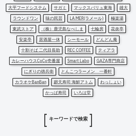
大平フードシステム
サガミ
マックスバリュ東海
雄大
ラウンドワン
味の民芸
LA MER(ラメール)
極楽湯
東武ストア
（株）鹿児島なべしま
七輪房
花炎亭
安楽亭
居酒屋一休
シーモール
どんどん庵
十割そば 二代目長助
REC COFFEE
ティアラ
カレーハウスCoCo壱番屋
Smart Labo
GAZA専門商店
にぎりの徳兵衛
とんこつラーメン 一番軒
カラオケBanBan
廻天寿司 海鮮アトム
わっしょい
かっぱ寿司
いろは堂
キーワードで検索