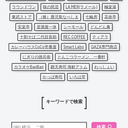
ラウンドワン
味の民芸
LA MER(ラメール)
極楽湯
東武ストア
（株）鹿児島なべしま
七輪房
花炎亭
安楽亭
居酒屋一休
シーモール
どんどん庵
十割そば 二代目長助
REC COFFEE
ティアラ
カレーハウスCoCo壱番屋
Smart Labo
GAZA専門商店
にぎりの徳兵衛
とんこつラーメン 一番軒
カラオケBanBan
廻天寿司 海鮮アトム
わっしょい
かっぱ寿司
いろは堂
キーワードで検索
検索