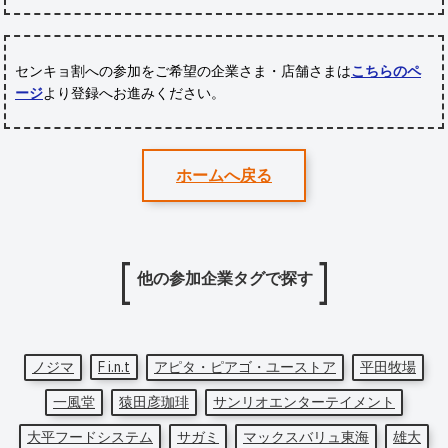
センキョ割への参加をご希望の企業さま・店舗さまは
こちらのペ
ージ
より登録へお進みください。
ホームへ戻る
他の参加企業タグで探す
ノジマ
F i.n.t
アピタ・ピアゴ・ユーストア
平田牧場
一風堂
猿田彦珈琲
サンリオエンターテイメント
大平フードシステム
サガミ
マックスバリュ東海
雄大