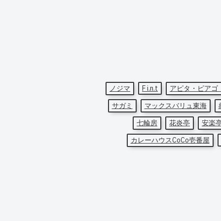
ノジマ
F i.n.t
アピタ・ピアゴ
サガミ
マックスバリュ東海
七輪房
花炎亭
安楽
カレーハウスCoCo壱番屋