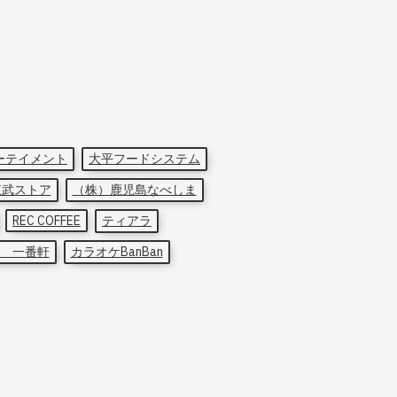
ーテイメント
大平フードシステム
東武ストア
（株）鹿児島なべしま
REC COFFEE
ティアラ
 一番軒
カラオケBanBan