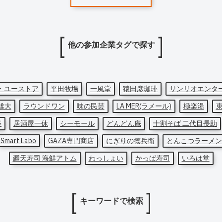
他の参加企業タグで探す
・ユーストア
平田牧場
一風堂
猿田彦珈琲
サンリオエンタ
雄大
ラウンドワン
味の民芸
LA MER(ラメール)
極楽湯
亭
居酒屋一休
シーモール
どんどん庵
十割そば 二代目長助
Smart Labo
GAZA専門商店
にぎりの徳兵衛
とんこつラーメン
廻天寿司 海鮮アトム
わっしょい
かっぱ寿司
いろは堂
キーワードで検索