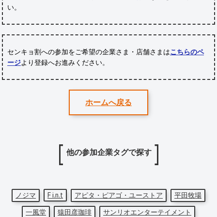
い。
センキョ割への参加をご希望の企業さま・店舗さまは
こちらのペ
ージ
より登録へお進みください。
ホームへ戻る
他の参加企業タグで探す
ノジマ
F i.n.t
アピタ・ピアゴ・ユーストア
平田牧場
一風堂
猿田彦珈琲
サンリオエンターテイメント