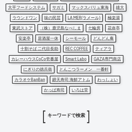
大平フードシステム
サガミ
マックスバリュ東海
雄大
ラウンドワン
味の民芸
LA MER(ラメール)
極楽湯
東武ストア
（株）鹿児島なべしま
七輪房
花炎亭
安楽亭
居酒屋一休
シーモール
どんどん庵
十割そば 二代目長助
REC COFFEE
ティアラ
カレーハウスCoCo壱番屋
Smart Labo
GAZA専門商店
にぎりの徳兵衛
とんこつラーメン 一番軒
カラオケBanBan
廻天寿司 海鮮アトム
わっしょい
かっぱ寿司
いろは堂
キーワードで検索