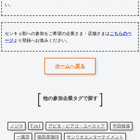
い。
センキョ割への参加をご希望の企業さま・店舗さまは
こちらのペ
ージ
より登録へお進みください。
ホームへ戻る
他の参加企業タグで探す
ノジマ
F i.n.t
アピタ・ピアゴ・ユーストア
平田牧場
一風堂
猿田彦珈琲
サンリオエンターテイメント