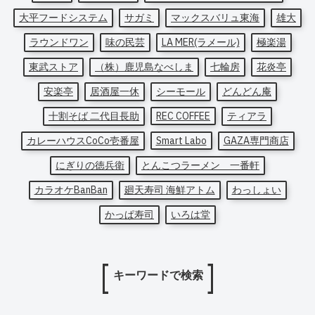
大平フードシステム
サガミ
マックスバリュ東海
雄大
ラウンドワン
味の民芸
LA MER(ラメール)
極楽湯
東武ストア
（株）鹿児島なべしま
七輪房
花炎亭
安楽亭
居酒屋一休
シーモール
どんどん庵
十割そば 二代目長助
REC COFFEE
ティアラ
カレーハウスCoCo壱番屋
Smart Labo
GAZA専門商店
にぎりの徳兵衛
とんこつラーメン 一番軒
カラオケBanBan
廻天寿司 海鮮アトム
わっしょい
かっぱ寿司
いろは堂
キーワードで検索