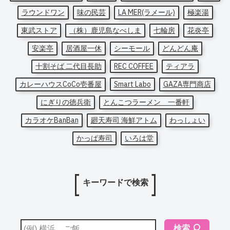
ラウンドワン
味の民芸
LA MER(ラメール)
極楽湯
東武ストア
（株）鹿児島なべしま
七輪房
花炎亭
安楽亭
居酒屋一休
シーモール
どんどん庵
十割そば 二代目長助
REC COFFEE
ティアラ
カレーハウスCoCo壱番屋
Smart Labo
GAZA専門商店
にぎりの徳兵衛
とんこつラーメン 一番軒
カラオケBanBan
廻天寿司 海鮮アトム
わっしょい
かっぱ寿司
いろは堂
キーワードで検索
検索