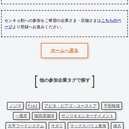
センキョ割への参加をご希望の企業さま・店舗さまは
こちらのペ
ージ
より登録へお進みください。
ホームへ戻る
他の参加企業タグで探す
ノジマ
F i.n.t
アピタ・ピアゴ・ユーストア
平田牧場
一風堂
猿田彦珈琲
サンリオエンターテイメント
大平フードシステム
サガミ
マックスバリュ東海
雄大