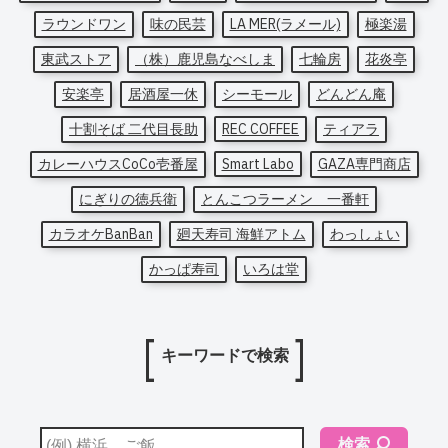
ラウンドワン
味の民芸
LA MER(ラメール)
極楽湯
東武ストア
（株）鹿児島なべしま
七輪房
花炎亭
安楽亭
居酒屋一休
シーモール
どんどん庵
十割そば 二代目長助
REC COFFEE
ティアラ
カレーハウスCoCo壱番屋
Smart Labo
GAZA専門商店
にぎりの徳兵衛
とんこつラーメン 一番軒
カラオケBanBan
廻天寿司 海鮮アトム
わっしょい
かっぱ寿司
いろは堂
キーワードで検索
検索