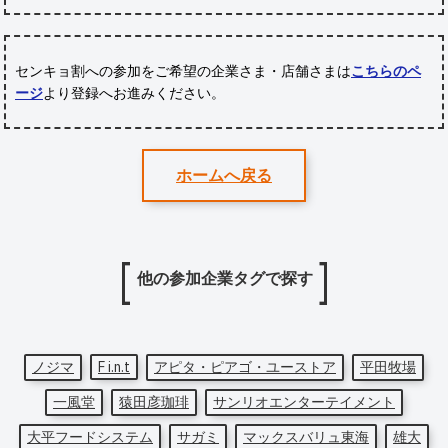
センキョ割への参加をご希望の企業さま・店舗さまは
こちらのペ
ージ
より登録へお進みください。
ホームへ戻る
他の参加企業タグで探す
ノジマ
F i.n.t
アピタ・ピアゴ・ユーストア
平田牧場
一風堂
猿田彦珈琲
サンリオエンターテイメント
大平フードシステム
サガミ
マックスバリュ東海
雄大