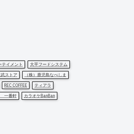
ーテイメント
大平フードシステム
東武ストア
（株）鹿児島なべしま
REC COFFEE
ティアラ
 一番軒
カラオケBanBan