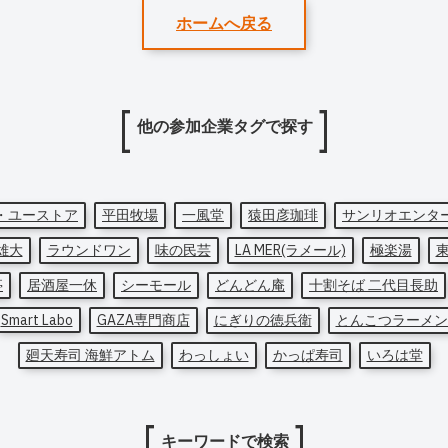
ホームへ戻る
他の参加企業タグで探す
・ユーストア
平田牧場
一風堂
猿田彦珈琲
サンリオエンタ
雄大
ラウンドワン
味の民芸
LA MER(ラメール)
極楽湯
亭
居酒屋一休
シーモール
どんどん庵
十割そば 二代目長助
Smart Labo
GAZA専門商店
にぎりの徳兵衛
とんこつラーメン
廻天寿司 海鮮アトム
わっしょい
かっぱ寿司
いろは堂
キーワードで検索