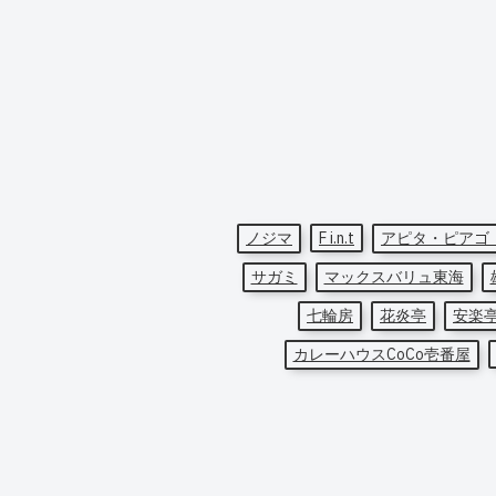
ノジマ
F i.n.t
アピタ・ピアゴ
サガミ
マックスバリュ東海
七輪房
花炎亭
安楽
カレーハウスCoCo壱番屋