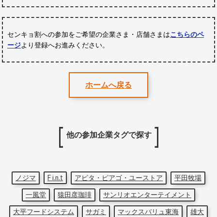
センキョ割への参加をご希望の企業さま・店舗さまは
こちらのペ
ージ
より登録へお進みください。
ホームへ戻る
他の参加企業タグで探す
ノジマ
F i.n.t
アピタ・ピアゴ・ユーストア
平田牧場
一風堂
猿田彦珈琲
サンリオエンターテイメント
大平フードシステム
サガミ
マックスバリュ東海
雄大