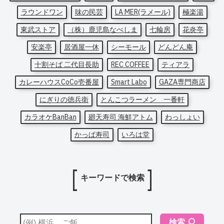
ラウンドワン
味の民芸
LA MER(ラメール)
極楽湯
東武ストア
（株）鹿児島なべしま
七輪房
花炎亭
安楽亭
居酒屋一休
シーモール
どんどん庵
十割そば 二代目長助
REC COFFEE
ティアラ
カレーハウスCoCo壱番屋
Smart Labo
GAZA専門商店
にぎりの徳兵衛
とんこつラーメン 一番軒
カラオケBanBan
廻天寿司 海鮮アトム
わっしょい
かっぱ寿司
いろは堂
キーワードで検索
検索