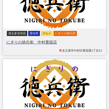
過去参加実績
愛知県
グルメ
にぎりの徳兵衛
にぎりの徳兵衛 中村豊国店
名古屋市中村区豊国通
2丁目15