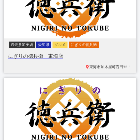
過去参加実績
愛知県
グルメ
にぎりの徳兵衛
にぎりの徳兵衛 東海店
東海市加木屋町
石田75-1