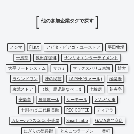
他の参加企業タグで探す
ノジマ
F i.n.t
アピタ・ピアゴ・ユーストア
平田牧場
一風堂
猿田彦珈琲
サンリオエンターテイメント
大平フードシステム
サガミ
マックスバリュ東海
雄大
ラウンドワン
味の民芸
LA MER(ラメール)
極楽湯
東武ストア
（株）鹿児島なべしま
七輪房
花炎亭
安楽亭
居酒屋一休
シーモール
どんどん庵
十割そば 二代目長助
REC COFFEE
ティアラ
カレーハウスCoCo壱番屋
Smart Labo
GAZA専門商店
にぎりの徳兵衛
とんこつラーメン 一番軒