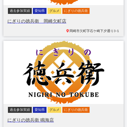
過去参加実績
愛知県
グルメ
にぎりの徳兵衛
にぎりの徳兵衛 岡崎欠町店
岡崎市欠町
字石ケ崎下夕通り3-1
過去参加実績
愛知県
グルメ
にぎりの徳兵衛
にぎりの徳兵衛 鳴海店