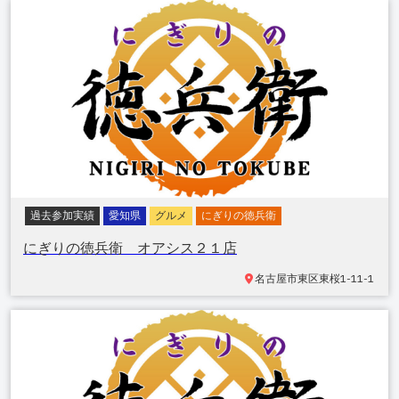
過去参加実績
愛知県
グルメ
にぎりの徳兵衛
にぎりの徳兵衛 オアシス２１店
名古屋市東区東桜
1-11-1