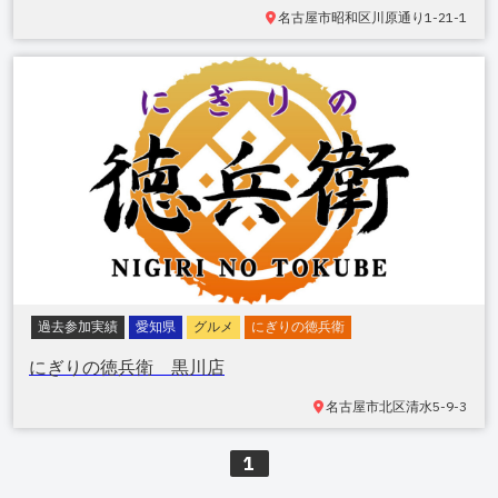
名古屋市昭和区川原通
り1-21-1
過去参加実績
愛知県
グルメ
にぎりの徳兵衛
にぎりの徳兵衛 黒川店
名古屋市北区清水
5-9-3
1