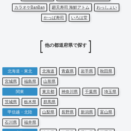
カラオケBanBan
廻天寿司 海鮮アトム
わっしょい
かっぱ寿司
いろは堂
他の都道府県で探す
北海道・東北
北海道
青森県
岩手県
秋田県
宮城県
福島県
山形県
関東
東京都
神奈川県
千葉県
埼玉県
茨城県
栃木県
群馬県
甲信越・北陸
山梨県
長野県
新潟県
富山県
石川県
福井県