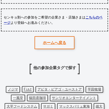
センキョ割への参加をご希望の企業さま・店舗さまは
こちらのペ
ージ
より登録へお進みください。
ホームへ戻る
他の参加企業タグで探す
ノジマ
F i.n.t
アピタ・ピアゴ・ユーストア
平田牧場
一風堂
猿田彦珈琲
サンリオエンターテイメント
大平フードシステム
サガミ
マックスバリュ東海
雄大