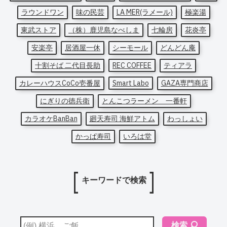
ラウンドワン
味の民芸
LA MER(ラメール)
極楽湯
東武ストア
（株）鹿児島なべしま
七輪房
花炎亭
安楽亭
居酒屋一休
シーモール
どんどん庵
十割そば 二代目長助
REC COFFEE
ティアラ
カレーハウスCoCo壱番屋
Smart Labo
GAZA専門商店
にぎりの徳兵衛
とんこつラーメン 一番軒
カラオケBanBan
廻天寿司 海鮮アトム
わっしょい
かっぱ寿司
いろは堂
キーワードで検索
検索