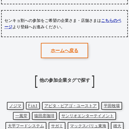
センキョ割への参加をご希望の企業さま・店舗さまは
こちらのペ
ージ
より登録へお進みください。
ホームへ戻る
他の参加企業タグで探す
ノジマ
F i.n.t
アピタ・ピアゴ・ユーストア
平田牧場
一風堂
猿田彦珈琲
サンリオエンターテイメント
大平フードシステム
サガミ
マックスバリュ東海
雄大